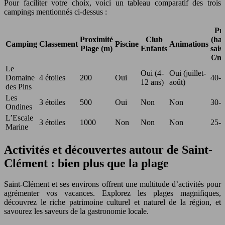
Pour faciliter votre choix, voici un tableau comparatif des trois
campings mentionnés ci-dessus :
Pr
Proximité
Club
(ha
Camping
Classement
Piscine
Animations
Plage (m)
Enfants
sais
€/nu
Le
Oui (4-
Oui (juillet-
Domaine
4 étoiles
200
Oui
40-
12 ans)
août)
des Pins
Les
3 étoiles
500
Oui
Non
Non
30-
Ondines
L’Escale
3 étoiles
1000
Non
Non
Non
25-
Marine
Activités et découvertes autour de Saint-
Clément : bien plus que la plage
Saint-Clément et ses environs offrent une multitude d’activités pour
agrémenter vos vacances. Explorez les plages magnifiques,
découvrez le riche patrimoine culturel et naturel de la région, et
savourez les saveurs de la gastronomie locale.