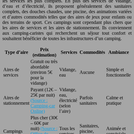
les services les plus complets. En plus des services de vidange,
d’eau et d’électricité, ils proposent généralement des sanitaires
complets, des douches chaudes, une piscine, des animations variées
et d’autres commodités telles que des aires de jeux pour enfants ou
des terrains de sport. Ces campings sont cependant plus chers que
les aires de services et les aires de stationnement. Ils conviennent
aux camping-caristes qui recherchent un séjour tout confort et
souhaitent bénéficier de toutes les infrastructures d’un camping.
Prix
Type d’aire
Services
Commodités
Ambiance
(estimation)
Gratuit ou très
abordable
Aires de
Vidange,
Simple et
(environ 5€
Aucune
services
eau
fonctionnelle
pour la
vidange)
Payant (12€ –
Vidange,
25€ par nuit)
eau,
Aires de
Parfois
Calme et
(Source :
électricité
stationnement
sanitaires
pratique
Camping-car
(selon
Online)
l’aire)
Plus cher (30€
– 60€ par
Sanitaires,
nuit)
(Source :
Tous les
Animée et
Campings
piscine,
Office de
services
conviviale