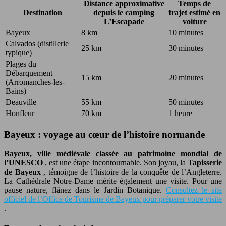
Distance approximative
Temps de
Destination
depuis le camping
trajet estimé en
L’Escapade
voiture
Bayeux
8 km
10 minutes
Calvados (distillerie
25 km
30 minutes
typique)
Plages du
Débarquement
15 km
20 minutes
(Arromanches-les-
Bains)
Deauville
55 km
50 minutes
Honfleur
70 km
1 heure
Bayeux : voyage au cœur de l’histoire normande
Bayeux, ville médiévale classée au patrimoine mondial de
l’UNESCO
, est une étape incontournable. Son joyau, la
Tapisserie
de Bayeux
, témoigne de l’histoire de la conquête de l’Angleterre.
La Cathédrale Notre-Dame mérite également une visite. Pour une
pause nature, flânez dans le Jardin Botanique.
Consultez le site
officiel de l’Office de Tourisme de Bayeux pour préparer votre visite
.