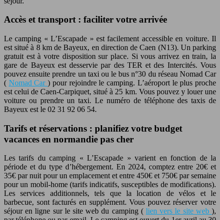
séjour.
Accès et transport : faciliter votre arrivée
Le camping « L’Escapade » est facilement accessible en voiture. Il
est situé à 8 km de Bayeux, en direction de Caen (N13). Un parking
gratuit est à votre disposition sur place. Si vous arrivez en train, la
gare de Bayeux est desservie par des TER et des Intercités. Vous
pouvez ensuite prendre un taxi ou le bus n°30 du réseau Nomad Car
(
Nomad Car
) pour rejoindre le camping. L’aéroport le plus proche
est celui de Caen-Carpiquet, situé à 25 km. Vous pouvez y louer une
voiture ou prendre un taxi. Le numéro de téléphone des taxis de
Bayeux est le 02 31 92 06 54.
Tarifs et réservations : planifiez votre budget
vacances en normandie pas cher
Les tarifs du camping « L’Escapade » varient en fonction de la
période et du type d’hébergement. En 2024, comptez entre 20€ et
35€ par nuit pour un emplacement et entre 450€ et 750€ par semaine
pour un mobil-home (tarifs indicatifs, susceptibles de modifications).
Les services additionnels, tels que la location de vélos et le
barbecue, sont facturés en supplément. Vous pouvez réserver votre
séjour en ligne sur le site web du camping (
lien vers le site web
),
par téléphone ou par email. Le camping est ouvert du 1er avril au 30