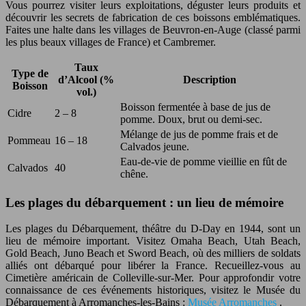
Vous pourrez visiter leurs exploitations, déguster leurs produits et
découvrir les secrets de fabrication de ces boissons emblématiques.
Faites une halte dans les villages de Beuvron-en-Auge (classé parmi
les plus beaux villages de France) et Cambremer.
Taux
Type de
d’Alcool (%
Description
Boisson
vol.)
Boisson fermentée à base de jus de
Cidre
2 – 8
pomme. Doux, brut ou demi-sec.
Mélange de jus de pomme frais et de
Pommeau
16 – 18
Calvados jeune.
Eau-de-vie de pomme vieillie en fût de
Calvados
40
chêne.
Les plages du débarquement : un lieu de mémoire
Les plages du Débarquement, théâtre du D-Day en 1944, sont un
lieu de mémoire important. Visitez Omaha Beach, Utah Beach,
Gold Beach, Juno Beach et Sword Beach, où des milliers de soldats
alliés ont débarqué pour libérer la France. Recueillez-vous au
Cimetière américain de Colleville-sur-Mer. Pour approfondir votre
connaissance de ces événements historiques, visitez le Musée du
Débarquement à Arromanches-les-Bains :
Musée Arromanches
.