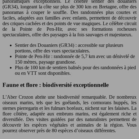
panoramiques exceptionnels. Le célèbre sentier des douaniers
(GR34), longeant la côte sur plus de 300 km en Bretagne, offre des
panoramas à couper le souffle. Des randonnées plus courtes et
faciles, adaptées aux familles avec enfants, permettent de découvrir
des criques cachées et des points de vue magiques. Le célèbre circuit
de la Pointe de Pen-Hir, avec ses formations rocheuses
spectaculaires, offre des paysages à la fois sauvages et majestueux.
Sentier des Douaniers (GR34) : accessible sur plusieurs
portions, offre des vues spectaculaires.
Pointe de Pen-Hir : randonnée de 5,7 km avec un dénivelé de
150 mètres, paysage grandiose.
Plus de 100 km de sentiers balisés pour des randonnées à pied
ou en VTT sont disponibles.
Faune et flore : biodiversité exceptionnelle
L’Aber Crozon abrite une biodiversité remarquable. De nombreux
oiseaux marins, tels que les goélands, les cormorans huppés, les
sternes pierregarin et les fulmars boréaux, nichent sur les falaises. La
flore côtière, adaptée aux embruns marins, est également riche et
diversifiée. Des visites guidées par des naturalistes permettent de
découvrir les espèces végétales et animales de la région. Vous
pourrez observer près de 80 espèces d’oiseaux différentes.