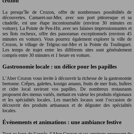
crozon
La presqu’île de Crozon, offre de nombreuses possibilités de
découvertes. Camaret-sur-Mer, avec son port pittoresque et sa
citadelle, est une étape incontournable (environ 30 minutes en
voiture). La Pointe de Pen-Hir, avec ses falaises impressionnantes et
ses îlots rocheux, offre des panoramas exceptionnels (environ 45
minutes en voiture). Vous pourrez également explorer la ville de
Crozon, le village de Telgruc-sur-Mer et la Pointe du Toulinguet.
Les temps de trajet entre les différents sites sont généralement
compris entre 30 minutes et 1 heure en voiture.
Gastronomie locale : un délice pour les papilles
L’Aber Crozon vous invite à découvrir la richesse de la gastronomie
bretonne. Crêpes, galettes, kouign amann, fruits de mer frais, huîtres
et cidre local raviront vos papilles. De nombreux restaurants
proposent des menus variés, mettant en valeur les produits régionaux
et les spécialités locales. Les marchés locaux sont l’occasion de
découvrir des produits artisanaux et de déguster des spécialités
locales.
Événements et animations : une ambiance festive
Tout au long de l’année, l’Aber Crozon et ses environs proposent de