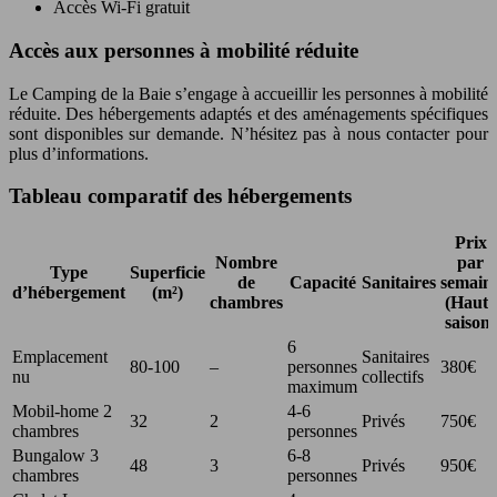
Accès Wi-Fi gratuit
Accès aux personnes à mobilité réduite
Le Camping de la Baie s’engage à accueillir les personnes à mobilité
réduite. Des hébergements adaptés et des aménagements spécifiques
sont disponibles sur demande. N’hésitez pas à nous contacter pour
plus d’informations.
Tableau comparatif des hébergements
Prix
Nombre
par
Type
Superficie
de
Capacité
Sanitaires
semain
d’hébergement
(m²)
chambres
(Haute
saison)
6
Emplacement
Sanitaires
80-100
–
personnes
380€
nu
collectifs
maximum
Mobil-home 2
4-6
32
2
Privés
750€
chambres
personnes
Bungalow 3
6-8
48
3
Privés
950€
chambres
personnes