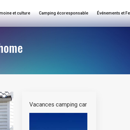
moine et culture
Camping écoresponsable
Événements et Fe
 home
Vacances camping car