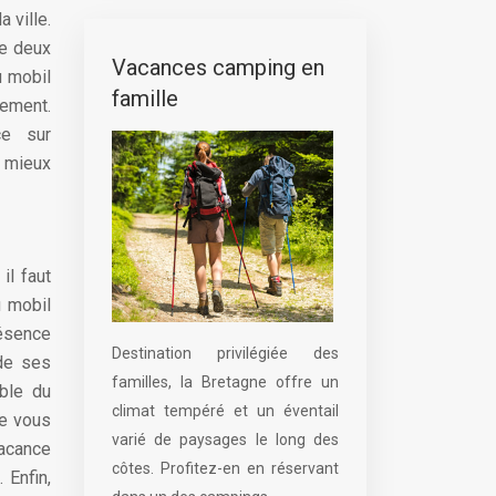
 ville.
ge deux
Vacances camping en
u mobil
famille
sement.
ce sur
t mieux
il faut
u mobil
résence
Destination privilégiée des
 de ses
familles, la Bretagne offre un
ble du
climat tempéré et un éventail
Ne vous
varié de paysages le long des
vacance
côtes. Profitez-en en réservant
 Enfin,