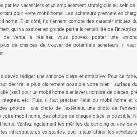
ée par les vacanciers et un emplacement stratégique au sein de la
ortant pour votre mobil home. Les acheteurs prennent en char
obil home. D’un côté, ils tiennent compte des caractéristiques d
ent qui va assurer en grande partie la rentabilité de l’investis
 de vente à réaliser, vous pouvez poster une annon
r plus de chances de trouver de potentiels acheteurs, il vau
on.
us devez rédiger une annonce claire et attractive. Pour ce faire, 
 faut décrire le plus clairement possible votre bien : surface d
nstallé (sauf pour un mobil home à enlever), nombre de pièces, p
intégrés, etc. Puis, il faut préciser l’état du mobil home et
s photos : une photo de l’extérieur, une photo de l’ensem
 votre mobil home, des photos de chaque pièce si possible. 
bil home. Vantez également les mérites du camping ou aire de 
les infrastructures existantes, pour mieux attirer les acheteurs.