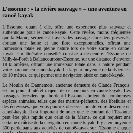
L’essonne : « la rivière sauvage » – une aventure en
canoë-kayak
L’Essonne, quant à elle, offre une expérience plus sauvage et
authentique pour le canoë-kayak. Cette rivière, moins fréquentée
que la Marne, serpente à travers des paysages forestiers préservés,
abritant une faune et une flore exceptionnelles, offrant une
immersion totale en pleine nature lors de votre sortie en canoë-
kayak. Un itinéraire conseillé consiste à descendre l’Essonne de
Milly-la-Forêt à Ballancourt-sur-Essonne, sur une distance d’environ
18 kilomètres, offrant une immersion totale dans la nature pendant
votre parcours en canoë-kayak. La largeur moyenne de la rivière est
de 10 mètres, ce qui permet une navigation aisée en canoë-kayak.
Le Moulin de Dannemois, ancienne demeure de Claude François,
est un point d’intérêt majeur de ce parcours en canoë-kayak. Les
paysages forestiers qui bordent l’Essonne abritent de nombreuses
espèces animales, telles que des martins-pêcheurs, des libellules et
des écrevisses, que vous pourrez observer lors de votre descente en
canoë-kayak. Il est important de noter que le courant de l’Essonne
peut être plus rapide que celui de la Marne, ce qui requiert une
certaine maîtrise de la navigation en canoë-kayak. Il y a en moyenne
300 participants aux activités de canoë-kayak sur l’Essonne chaque