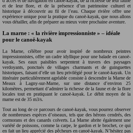
d’accès et de navigation en canoë-kayak, de la richesse de leur faune
et de leur flore, et de la présence d’un patrimoine culturel et
historique à découvrir au fil de l’eau. Chaque rivière offre une
expérience unique pour la pratique du canoë-kayak, que nous allons
vous détailler, afin de préparer au mieux votre prochaine aventure.
La marne : « la rivière impressionniste » – idéale
pour le canoë-kayak
La Marne, célèbre pour avoir inspiré de nombreux peintres
impressionnistes, offre un cadre idyllique pour une balade en canoë-
kayak. Ses eaux paisibles serpentent à travers des paysages
verdoyants, ponctués de villages charmants et de guinguettes
historiques, faisant d’elle un lieu privilégié pour le canoë-kayak. Un
itinéraire particulièrement agréable consiste à descendre la Marne de
Meaux à Lagny-sur-Marne, sur une distance d’environ 25
kilomètres, permettant d’admirer la richesse de la faune et de la flore
locales tout en pratiquant le canoë-kayak. Le débit moyen de la
marne est de 35 m3/s.
Tout au long de ce parcours de canoë-kayak, vous pourrez observer
de nombreuses espèces d’oiseaux, tels que des hérons cendrés, des
cormorans et des canards colverts. La Marne abrite également une
variété de poissons, comme la carpe, le gardon et le brochet, ce qui
en fait un lieu apprécié des pêcheurs en canoë-kayak. N’hésitez pas