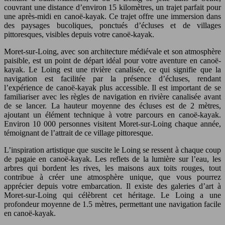
couvrant une distance d’environ 15 kilomètres, un trajet parfait pour
une après-midi en canoë-kayak. Ce trajet offre une immersion dans
des paysages bucoliques, ponctués d’écluses et de villages
pittoresques, visibles depuis votre canoë-kayak.
Moret-sur-Loing, avec son architecture médiévale et son atmosphère
paisible, est un point de départ idéal pour votre aventure en canoë-
kayak. Le Loing est une rivière canalisée, ce qui signifie que la
navigation est facilitée par la présence d’écluses, rendant
l’expérience de canoë-kayak plus accessible. Il est important de se
familiariser avec les règles de navigation en rivière canalisée avant
de se lancer. La hauteur moyenne des écluses est de 2 mètres,
ajoutant un élément technique à votre parcours en canoë-kayak.
Environ 10 000 personnes visitent Moret-sur-Loing chaque année,
témoignant de l’attrait de ce village pittoresque.
L’inspiration artistique que suscite le Loing se ressent à chaque coup
de pagaie en canoë-kayak. Les reflets de la lumière sur l’eau, les
arbres qui bordent les rives, les maisons aux toits rouges, tout
contribue à créer une atmosphère unique, que vous pourrez
apprécier depuis votre embarcation. Il existe des galeries d’art à
Moret-sur-Loing qui célèbrent cet héritage. Le Loing a une
profondeur moyenne de 1.5 mètres, permettant une navigation facile
en canoë-kayak.