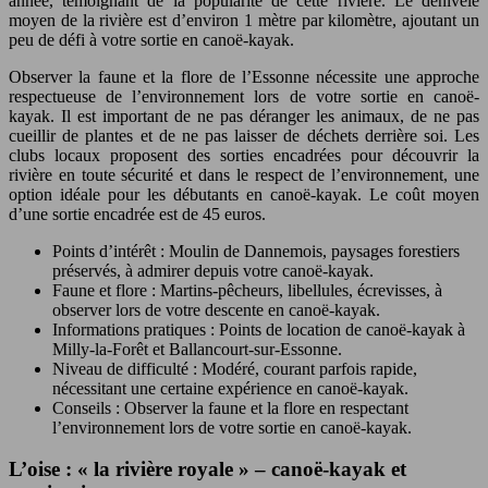
année, témoignant de la popularité de cette rivière. Le dénivelé
moyen de la rivière est d’environ 1 mètre par kilomètre, ajoutant un
peu de défi à votre sortie en canoë-kayak.
Observer la faune et la flore de l’Essonne nécessite une approche
respectueuse de l’environnement lors de votre sortie en canoë-
kayak. Il est important de ne pas déranger les animaux, de ne pas
cueillir de plantes et de ne pas laisser de déchets derrière soi. Les
clubs locaux proposent des sorties encadrées pour découvrir la
rivière en toute sécurité et dans le respect de l’environnement, une
option idéale pour les débutants en canoë-kayak. Le coût moyen
d’une sortie encadrée est de 45 euros.
Points d’intérêt : Moulin de Dannemois, paysages forestiers
préservés, à admirer depuis votre canoë-kayak.
Faune et flore : Martins-pêcheurs, libellules, écrevisses, à
observer lors de votre descente en canoë-kayak.
Informations pratiques : Points de location de canoë-kayak à
Milly-la-Forêt et Ballancourt-sur-Essonne.
Niveau de difficulté : Modéré, courant parfois rapide,
nécessitant une certaine expérience en canoë-kayak.
Conseils : Observer la faune et la flore en respectant
l’environnement lors de votre sortie en canoë-kayak.
L’oise : « la rivière royale » – canoë-kayak et