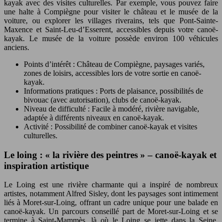
kayak avec des visites culturelles. Par exemple, vous pouvez faire
une halte à Compiègne pour visiter le château et le musée de la
voiture, ou explorer les villages riverains, tels que Pont-Sainte-
Maxence et Saint-Leu-d’Esserent, accessibles depuis votre canoë-
kayak. Le musée de la voiture possède environ 100 véhicules
anciens.
Points d’intérêt : Château de Compiègne, paysages variés,
zones de loisirs, accessibles lors de votre sortie en canoë-
kayak.
Informations pratiques : Ports de plaisance, possibilités de
bivouac (avec autorisation), clubs de canoë-kayak.
Niveau de difficulté : Facile à modéré, rivière navigable,
adaptée à différents niveaux en canoë-kayak.
Activité : Possibilité de combiner canoë-kayak et visites
culturelles.
Le loing : « la rivière des peintres » – canoë-kayak et
inspiration artistique
Le Loing est une rivière charmante qui a inspiré de nombreux
artistes, notamment Alfred Sisley, dont les paysages sont intimement
liés à Moret-sur-Loing, offrant un cadre unique pour une balade en
canoë-kayak. Un parcours conseillé part de Moret-sur-Loing et se
termine à Saint-Mammès, là où le Loing se jette dans la Seine,