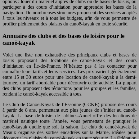
options : louer du matériel auprès de clubs ou de bases de loisirs, ou
participer à des cours d’initiation pour apprendre les bases de la
navigation. De nombreuses structures proposent des services adaptés
à tous les niveaux et à tous les budgets, afin de vous permettre de
profiter pleinement des plaisirs du canoë-kayak en toute sécurité.
Annuaire des clubs et des bases de loisirs pour le
canoë-kayak
Voici une liste non exhaustive des principaux clubs et bases de
loisirs proposant des locations de canoë-kayak et des cours
d’initiation en Île-de-France. N’hésitez pas à les contacter pour
connaître leurs tarifs et leurs services. Les prix varient généralement
entre 15 et 30 euros pour une location de canoë-kayak à la demi-
journée, un tarif abordable pour découvrir cette activité. La plupart
des clubs proposent des réductions pour les groupes et les familles,
rendant le canoë-kayak accessible à tous.
Le Club de Canoë-Kayak de l’Essonne (CCKE) propose des cours
à partir de 8 ans, permettant aux plus jeunes de s’initier au canoë-
kayak. La base de loisirs de Jablines-Annet offre des locations de
matériel nautique toute l’année, vous permettant de pratiquer le
canoë-kayak quelle que soit la saison. Le club de canoë-kayak de
Meaux organise des sorties encadrées sur la Marne, idéales pour
découvrir les plaisirs du canoë-kayak en toute sécurité. La fédération