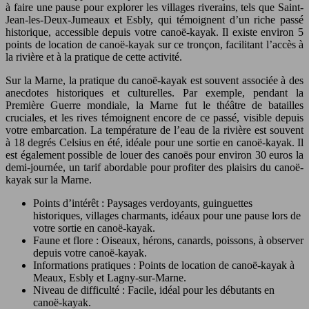
à faire une pause pour explorer les villages riverains, tels que Saint-
Jean-les-Deux-Jumeaux et Esbly, qui témoignent d’un riche passé
historique, accessible depuis votre canoë-kayak. Il existe environ 5
points de location de canoë-kayak sur ce tronçon, facilitant l’accès à
la rivière et à la pratique de cette activité.
Sur la Marne, la pratique du canoë-kayak est souvent associée à des
anecdotes historiques et culturelles. Par exemple, pendant la
Première Guerre mondiale, la Marne fut le théâtre de batailles
cruciales, et les rives témoignent encore de ce passé, visible depuis
votre embarcation. La température de l’eau de la rivière est souvent
à 18 degrés Celsius en été, idéale pour une sortie en canoë-kayak. Il
est également possible de louer des canoës pour environ 30 euros la
demi-journée, un tarif abordable pour profiter des plaisirs du canoë-
kayak sur la Marne.
Points d’intérêt : Paysages verdoyants, guinguettes
historiques, villages charmants, idéaux pour une pause lors de
votre sortie en canoë-kayak.
Faune et flore : Oiseaux, hérons, canards, poissons, à observer
depuis votre canoë-kayak.
Informations pratiques : Points de location de canoë-kayak à
Meaux, Esbly et Lagny-sur-Marne.
Niveau de difficulté : Facile, idéal pour les débutants en
canoë-kayak.