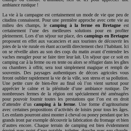
ambiance rustique !
La vie à la campagne est certainement un mode de vie que peu de
citadins connaissent. Pour une première approche avec cette vie au
milieu des champs, le
camping à la ferme en Bretagne
est
certainement l’une des meilleures solutions pour en profiter
pleinement. Lors d’un séjour sur place, des
campings en Bretagne
proposent en effet aux vacanciers et aux touristes de découvrir les
joies de la vie rurale en étant accueilli directement chez l’habitant. Ici
on se réveille alors au son des coqs du matin avant d’entendre les
vaches meugler pour se faire tirer leur lait. Un séjour que ce soit en
camping car à la ferme ou en tente ou alors se réfugier dans les gîtes
ou chambres à offrir, sera tout simplement magique et rempli de
souvenirs. Des paysages authentiques de décors agricoles vous
feront oublier rapidement la vie de la ville, son stress et sa pollution.
Une petite cure de bien-être au final où l’on vient surtout pour
apprécier le calme et la plénitude d’une ambiance rustique. De
nombreuses fermes de la région ont spécialement été aménagées
pour pouvoir fournir toutes les prestations que l’on est en droit
d’attendre d’un
camping à la ferme
. Une forme d’agritourisme
avec certaines propositions d’activités de loisirs pour tous les âges.
Les enfants pourront ainsi monter à cheval ou poney pendant que les
grands iront par exemple découvrir la fabrication du fromage et bien
d’autres encore. Chaque terrain de camping est bien évidemment
équipé avec point d’eau potable, toilettes, douche avec eau chaude,